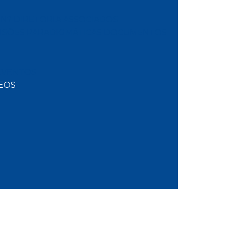
ON?
DIRETORIA
ASSOCIADOS
ISÕES PARADIGMÁTICAS
DOCUMENTOS
O
EVENTOS
DEOS