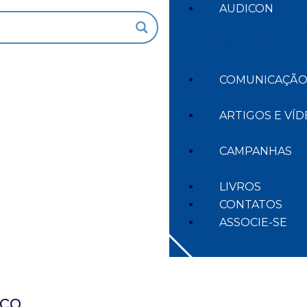
AUDICON
O QUE É A AUDIC
NORMATIVOS
DEC
GALERIA
COMUNICAÇÃ
NOTAS
NOTÍCIAS
ARTIGOS E VÍ
ARTIGOS
VÍDEOS
CAMPANHAS
DA NOSSA CONTA
LIVROS
CONTATOS
ASSOCIE-SE
ico