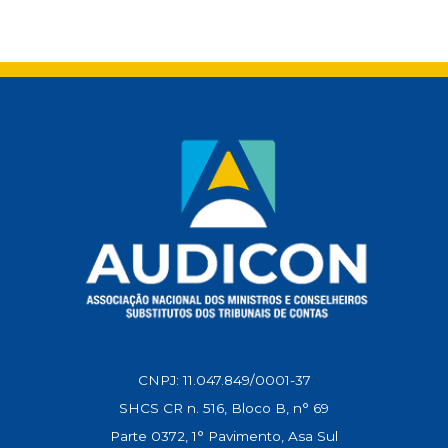
e ampla experiência na área de controle
da lista tríplice destinada ao preenchimento
externo e gestão pública. É mestre em
de vaga de conselheiro no Tribunal de
Ciências Contábeis, especialista em Docência
Contas do Estado de Minas Gerais (TCE-MG).
do Ensino Superior, Planejamento
A ação questionava a participação dos
Estratégico e Qualidade, além de graduado
Conselheiros Substitutos na sessão do
em Ciências Contábeis e Direito. Sua
Tribunal Pleno realizada em 8 de julho
trajetória no Tribunal de Contas de
deste ano. No entanto, o magistrado
Rondônia teve início em 1995, quando
entendeu que não existe proibição
ingressou como Auditor de Controle
constitucional nem legal, no âmbito do
Externo, cargo que exerceu por 15 anos. Em
tribunal de contas mineiro, que impeça essa
2011, foi aprovado em concurso público de
participação quando o Conselheiro
provas e títulos para o cargo de
Substituto estiver exercendo, de forma
Conselheiro-Substituto, função que
regular, a substituição de um conselheiro
desempenhou por mais de 15 anos. Ao longo
titular. Por isso, manteve os efeitos da
CNPJ: 11.047.849/0001-37
de sua carreira, também atuou como
votação e da lista tríplice aprovada pelo
SHCS CR n. 516, Bloco B, n° 69
professor universitário e autor de
Pleno. Na decisão, o desembargador destaca
Parte 0372, 1° Pavimento, Asa Sul