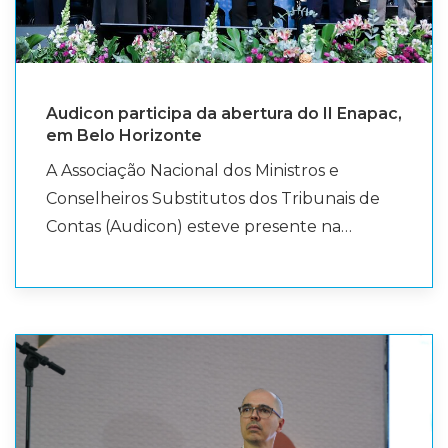
Audicon participa da abertura do II Enapac,
em Belo Horizonte
A Associação Nacional dos Ministros e
Conselheiros Substitutos dos Tribunais de
Contas (Audicon) esteve presente na
abertura do II Encontro Nacional de
Procuradorias, Assessorias e Consultorias dos
Tribunais de Contas (Enapac). A associação
foi representada na mesa de abertura pelo
Conselheiro Substituto do Tribunal de
Contas do Estado de Minas Gerais (TCE-MG),
Telmo Passareli. Promovido pela Associação