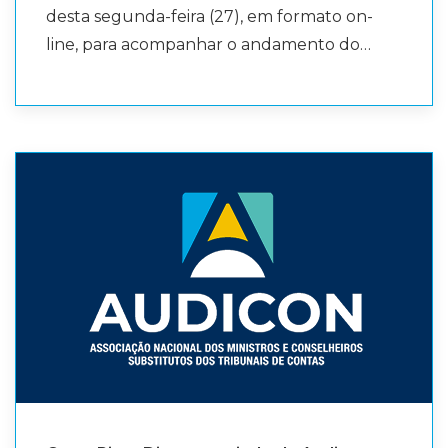
controle externo do TCE/PR, Nelson
desta segunda-feira (27), em formato on-
Granato, apresentou a Auditoria Nacional da
line, para acompanhar o andamento do
Alfabetização e Aprendizagem, iniciativa
Plano de Gestão da entidade para o biênio
coordenada pelos Tribunais de Contas que
2026-2027. O encontro teve como foco a
busca identificar fatores relacionados aos
avaliação das ações e atividades
resultados da alfabetização, disseminar boas
institucionais desenvolvidas ao longo do
práticas e fortalecer a atuação do controle
primeiro semestre de 2026, bem como o
externo no aperfeiçoamento da gestão
alinhamento das próximas etapas previstas
educacional. Encerrando as exposições, Luiz
no planejamento estratégico da associação.
Miguel Martins Garcia, da União Nacional dos
Durante a reunião, também foram
Dirigentes Municipais de Educação
debatidos aspectos relacionados à estrutura
(Undime), abordou os principais desafios
de governança necessária para assegurar a
para a consolidação da alfabetização na
execução do plano de gestão, reforçando o
idade certa, com destaque para a
compromisso da diretoria com uma atuação
necessidade de continuidade das políticas
planejada, integrada e orientada pelos
públicas, fortalecimento da formação dos
objetivos institucionais da Audicon. A reunião