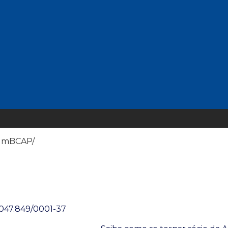
(Clique na imagem para ampliar)
blica chega à décima primeira edição mantendo o compr
ção Pública.
 o debate de questões essenciais para a compreensão da 
luta pela efetividade da Constituição Federal.
orumBCAP/
Associe-se
.047.849/0001-37