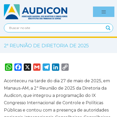
2ª REUNIÃO DE DIRETORIA DE 2025
W
F
X
G
T
L
C
h
a
m
e
i
o
a
c
a
l
n
p
t
e
i
e
k
y
Aconteceu na tarde do dia 27 de maio de 2025, em
s
b
l
g
e
L
A
o
r
d
i
Manaus-AM, a 2ª Reunião de 2025 da Diretoria da
p
o
a
I
n
p
k
m
n
k
Audicon, que integrou a programação do IX
Congresso Internacional de Controle e Políticas
Públicas e contou com a presença de autoridades