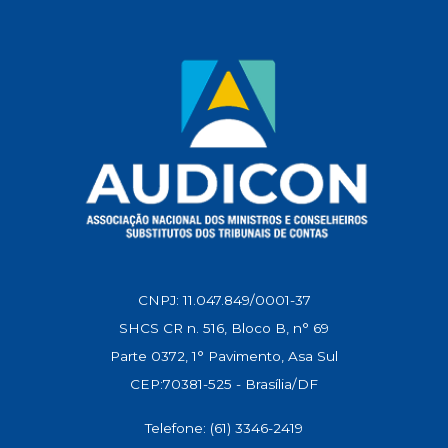
p
o
a
I
n
p
k
m
n
k
CNPJ: 11.047.849/0001-37
SHCS CR n. 516, Bloco B, n° 69
Parte 0372, 1° Pavimento, Asa Sul
CEP:70381-525 - Brasília/DF
Telefone: (61) 3346-2419