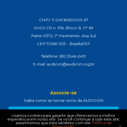
CNPJ: 11.047.849/0001-37
SHCS CR n. 516, Bloco B, n° 69
Parte 0372, 1° Pavimento, Asa Sul
CEP:70381-525 - Brasília/DF
Telefone: (61) 3346-2419
E-mail: audicon@audicon.org.br
Associe-se
Saiba como se tornar sócio da AUDICON
CLIQUE AQUI
Usamos cookies para garantir que oferecemos a melhor
experiência em nosso site. Se você continuar a usar este site,
assumiremos que está satisfeito com ele.
Política de
Privacidade