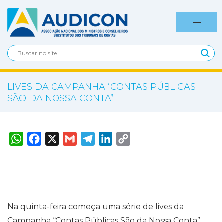
LIVES DA CAMPANHA “CONTAS PÚBLICAS
SÃO DA NOSSA CONTA”
W
F
X
G
T
L
C
h
a
m
e
i
o
a
c
a
l
n
p
t
e
i
e
k
y
s
b
l
g
e
L
A
o
r
d
i
p
o
a
I
n
p
k
m
n
k
Na quinta-feira começa uma série de lives da
Campanha “Contas Públicas São da Nossa Conta”