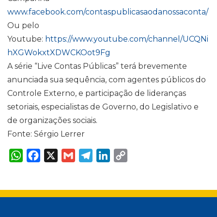
www.facebook.com/contaspublicasaodanossaconta/
Ou pelo
Youtube:
https://www.youtube.com/channel/UCQNi
hXGWokxtXDWCKOot9Fg
A série “Live Contas Públicas” terá brevemente
anunciada sua sequência, com agentes públicos do
Controle Externo, e participação de lideranças
setoriais, especialistas de Governo, do Legislativo e
de organizações sociais.
Fonte: Sérgio Lerrer
W
F
X
G
T
L
C
h
a
m
e
i
o
a
c
a
l
n
p
t
e
i
e
k
y
s
b
l
g
e
L
A
o
r
d
i
p
o
a
I
n
p
k
m
n
k