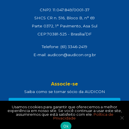
CNPJ: 11.047.849/0001-37
SHCS CR n. 516, Bloco B, n° 69
Parte 0372, 1° Pavimento, Asa Sul
CEP:70381-525 - Brasília/DF
Telefone: (61) 3346-2419
E-mail: audicon@audicon.org.br
Associe-se
Saiba como se tornar sócio da AUDICON
CLIQUE AQUI
Usamos cookies para garantir que oferecemos a melhor
experiência em nosso site. Se você continuar a usar este site,
assumiremos que está satisfeito com ele.
Política de
Privacidade
Política de Privacidade
e
Termos de Uso
Ok