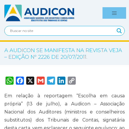
A AUDICON SE MANIFESTA NA REVISTA VEJA
– EDIÇÃO Nº 2226 DE 20/07/2011.
W
F
X
G
T
L
C
h
a
m
e
i
o
a
c
a
l
n
p
t
e
i
e
k
y
Em relação à reportagem “Escolha em causa
s
b
l
g
e
L
A
o
r
d
i
própria” (13 de julho), a Audicon – Associação
p
o
a
I
n
p
k
m
n
k
Nacional dos Auditores (ministros e conselheiros
substitutos) dos Tribunais de Contas, signatária
desta carta, vem esclarecer o seguinte equívoco: ao