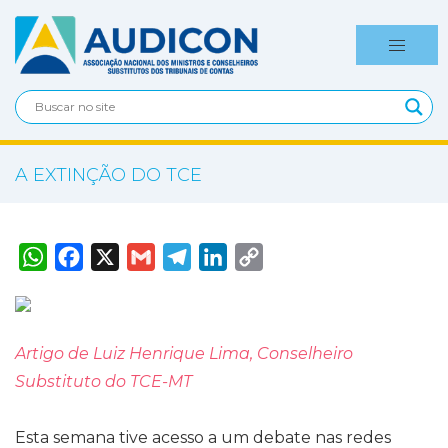
A EXTINÇÃO DO TCE
W
F
X
G
T
L
C
h
a
m
e
i
o
a
c
a
l
n
p
t
e
i
e
k
y
s
b
l
g
e
L
A
o
r
d
i
p
o
a
I
n
Artigo de Luiz Henrique Lima, Conselheiro
p
k
m
n
k
Substituto do TCE-MT
Esta semana tive acesso a um debate nas redes