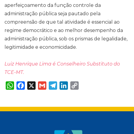
aperfeiçoamento da função controle da
administração pública seja pautado pela
compreensão de que tal atividade é essencial ao
regime democrático e ao melhor desempenho da
administração pública, sob os prismas de legalidade,
legitimidade e economicidade.
Luiz Henrique Lima é Conselheiro Substituto do
TCE-MT.
W
F
X
G
T
L
C
h
a
m
e
i
o
a
c
a
l
n
p
t
e
i
e
k
y
s
b
l
g
e
L
A
o
r
d
i
p
o
a
I
n
p
k
m
n
k