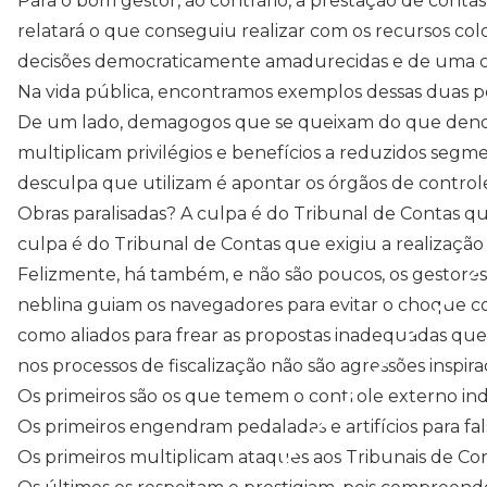
Para o bom gestor, ao contrário, a prestação de conta
relatará o que conseguiu realizar com os recursos colo
decisões democraticamente amadurecidas e de uma c
Na vida pública, encontramos exemplos dessas duas pe
De um lado, demagogos que se queixam do que denomin
multiplicam privilégios e benefícios a reduzidos segme
desculpa que utilizam é apontar os órgãos de control
Obras paralisadas? A culpa é do Tribunal de Contas que
culpa é do Tribunal de Contas que exigiu a realização
Felizmente, há também, e não são poucos, os gestore
neblina guiam os navegadores para evitar o choque com
como aliados para frear as propostas inadequadas qu
nos processos de fiscalização não são agressões inspira
Os primeiros são os que temem o controle externo ind
Os primeiros engendram pedaladas e artifícios para fal
Os primeiros multiplicam ataques aos Tribunais de Con