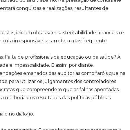
esultado do seu trabalho. Na prestação de contas ele
entará conquistas e realizações, resultantes de
as, iniciam obras sem sustentabilidade financeira e
nduta irresponsável acarreta, a mais frequente
s. Falta de profissionais da educação ou da saúde? A
de e impessoalidade. E assim por diante.
mendações emanados das auditorias como faróis que na
ade para utilizar os julgamentos dos controladores
emocratas que compreendem que as falhas apontadas
 a melhoria dos resultados das políticas públicas.
a e no diálogo.