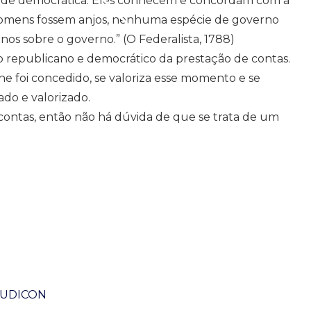
edade democrática. Eles conhecem e concordam com a
 homens fossem anjos, nenhuma espécie de governo
nos sobre o governo.” (O Federalista, 1788)
io republicano e democrático da prestação de contas.
e foi concedido, se valoriza esse momento e se
do e valorizado.
e contas, então não há dúvida de que se trata de um
 AUDICON