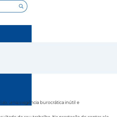
TOS
GALERIA
io, uma exigência burocrática inútil e