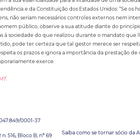
dem a sua essencialidade para a vitalidade de uma soci
endência e da Constituição dos Estados Unidos: “Se os
ens, não seriam necessários controles externos nem inter
 homem público, observe a sua atitude diante do princíp
s à sociedade do que realizou durante o mandato que lh
do, pode ter certeza que tal gestor merece ser respeita
respeita os prazos e ignora a importância da prestação d
mporariamente exerce.
MT.
Associe-se
.047.849/0001-37
Saiba como se tornar sócio da
n. 516, Bloco B, n° 69