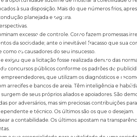
s é a oportunidade sublime de mostrar à coletividade o r
cados à sua disposição. Mais do que números frios, apres
ondução planejada e segura.
rspectivas.
am excesso de controle. Como fazem promessas irrealist
ntos da sociedade; ante o inevitável fracasso que sua co
e como os causadores do seu insucesso.
 exigiu que a licitação fosse realizada dentro das norma
 de concursos públicos conforme os padrões de publicida
s empreendedores, que utilizam os diagnósticos e reco
 arrecifes e bancos de areia. Têm inteligência e habilid
e surgem de seus próprios aliados e apoiadores. São d
das por adversários, mas sim preciosas contribuições para
ependente e técnico. Os últimos são os que o desejam.
sear a contabilidade. Os últimos apostam na transparênci
tas.