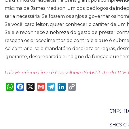
Os últimos os respeitam e prestigiam, pois compreen
máxima de James Madison, um dos ideólogos da indep
seria necessária. Se fossem os anjos a governar os hom
Se você, caro leitor, quiser conhecer o caráter de um
Se ele reconhece a nobreza do gesto de prestar conta
respeita os procedimentos do controle a que é submeti
Ao contrário, se o mandatário despreza as regras, des
ignorante, despreparado e indigno da função que te
Luiz Henrique Lima é Conselheiro Substituto do TCE-
W
F
X
G
T
L
C
h
a
m
e
i
o
a
c
a
l
n
p
t
e
i
e
k
y
s
b
l
g
e
L
A
o
r
d
i
CNPJ: 11
p
o
a
I
n
p
k
m
n
k
SHCS CR 