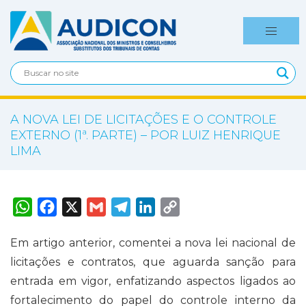
A NOVA LEI DE LICITAÇÕES E O CONTROLE
EXTERNO (1ª. PARTE) – POR LUIZ HENRIQUE
LIMA
W
F
X
G
T
L
C
h
a
m
e
i
o
a
c
a
l
n
p
t
e
i
e
k
y
Em artigo anterior, comentei a nova lei nacional de
s
b
l
g
e
L
A
o
r
d
i
licitações e contratos, que aguarda sanção para
p
o
a
I
n
p
k
m
n
k
entrada em vigor, enfatizando aspectos ligados ao
fortalecimento do papel do controle interno da