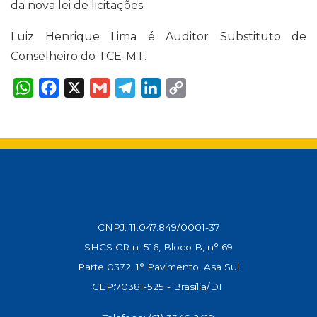
da nova lei de licitações.
Luiz Henrique Lima é Auditor Substituto de
Conselheiro do TCE-MT.
W
F
X
G
T
L
C
h
a
m
e
i
o
a
c
a
l
n
p
t
e
i
e
k
y
s
b
l
g
e
L
A
o
r
d
i
p
o
a
I
n
p
k
m
n
k
CNPJ: 11.047.849/0001-37
SHCS CR n. 516, Bloco B, n° 69
Parte 0372, 1° Pavimento, Asa Sul
CEP:70381-525 - Brasília/DF