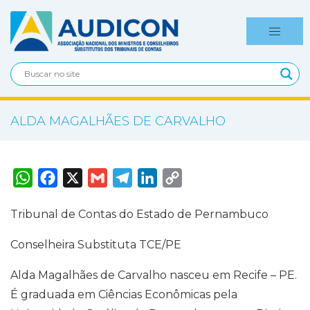
ALDA MAGALHÃES DE CARVALHO
W
F
X
G
T
L
C
h
a
m
e
i
o
a
c
a
l
n
p
t
e
i
e
k
y
Tribunal de Contas do Estado de Pernambuco
s
b
l
g
e
L
A
o
r
d
i
p
o
a
I
n
Conselheira Substituta TCE/PE
p
k
m
n
k
Alda Magalhães de Carvalho nasceu em Recife – PE.
É graduada em Ciências Econômicas pela