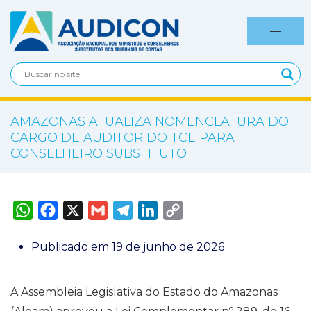
AMAZONAS ATUALIZA NOMENCLATURA DO
CARGO DE AUDITOR DO TCE PARA
CONSELHEIRO SUBSTITUTO
W
F
X
G
T
L
C
h
a
m
e
i
o
a
c
a
l
n
p
t
e
i
e
k
y
Publicado em 19 de junho de 2026
s
b
l
g
e
L
A
o
r
d
i
p
o
a
I
n
p
k
m
n
k
A Assembleia Legislativa do Estado do Amazonas