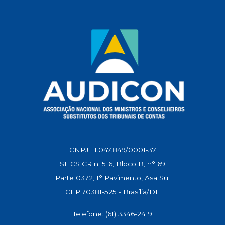
p
k
m
n
k
CNPJ: 11.047.849/0001-37
SHCS CR n. 516, Bloco B, n° 69
Parte 0372, 1° Pavimento, Asa Sul
CEP:70381-525 - Brasília/DF
Telefone: (61) 3346-2419