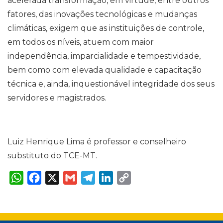
acelerada transformação, em virtude, entre outros
fatores, das inovações tecnológicas e mudanças
climáticas, exigem que as instituições de controle,
em todos os níveis, atuem com maior
independência, imparcialidade e tempestividade,
bem como com elevada qualidade e capacitação
técnica e, ainda, inquestionável integridade dos seus
servidores e magistrados.
Luiz Henrique Lima é professor e conselheiro
substituto do TCE-MT.
W
F
X
G
T
L
C
h
a
m
e
i
o
a
c
a
l
n
p
t
e
i
e
k
y
s
b
l
g
e
L
A
o
r
d
i
p
o
a
I
n