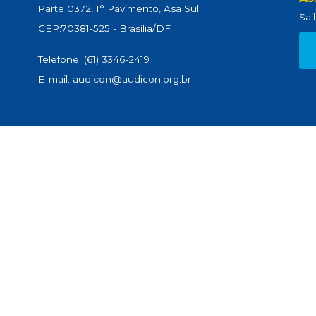
Parte 0372, 1° Pavimento, Asa Sul
Sai
CEP:70381-525 - Brasília/DF
Telefone: (61) 3346-2419
E-mail: audicon@audicon.org.br