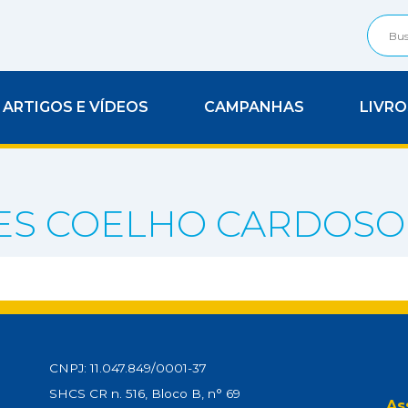
ARTIGOS E VÍDEOS
CAMPANHAS
LIVRO
ES COELHO CARDOSO
CNPJ: 11.047.849/0001-37
SHCS CR n. 516, Bloco B, n° 69
As