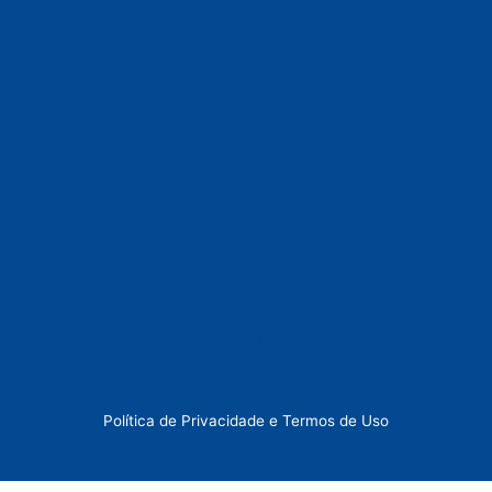
ARTIGOS E VÍDEOS
CAMPANHAS
LIVROS
CONTATOS
ASSOCIE-SE
Política de Privacidade
e
Termos de Uso