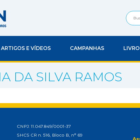
ARTIGOS E VÍDEOS
CAMPANHAS
LIVRO
A DA SILVA RAMOS
CNPJ: 11.047.849/0001-37
SHCS CR n. 516, Bloco B, n° 69
As