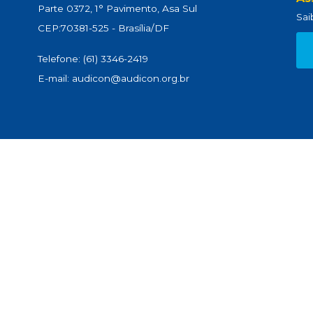
Parte 0372, 1° Pavimento, Asa Sul
Sai
CEP:70381-525 - Brasília/DF
Telefone: (61) 3346-2419
E-mail: audicon@audicon.org.br