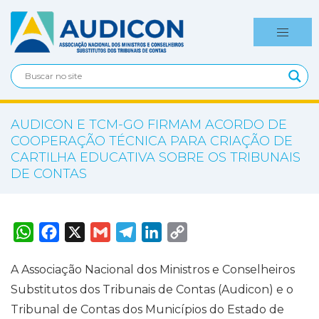
AUDICON E TCM-GO FIRMAM ACORDO DE
COOPERAÇÃO TÉCNICA PARA CRIAÇÃO DE
CARTILHA EDUCATIVA SOBRE OS TRIBUNAIS
DE CONTAS
W
F
X
G
T
L
C
h
a
m
e
i
o
a
c
a
l
n
p
t
e
i
e
k
y
A Associação Nacional dos Ministros e Conselheiros
s
b
l
g
e
L
A
o
r
d
i
Substitutos dos Tribunais de Contas (Audicon) e o
p
o
a
I
n
p
k
m
n
k
Tribunal de Contas dos Municípios do Estado de