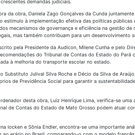
 crescentes demandas judiciais.
dora da obra, Daniela Zago Gonçalves da Cunda juntamente 
no estímulo à implementação efetiva das políticas públicas
dos mecanismos de governança e eficiência na gestão de re
gais, mas também contribuam para um desenvolvimento sus
scrito pela Presidente da Audicon, Milene Cunha e pelo Dir
 recomendações do Tribunal de Contas do Estado do Pará c
ada à melhoria do transporte escolar no estado.
ro Substituto Julival Silva Rocha e Décio da Silva de Araúj
prios de Previdência Social para garantir a sustentabilida
denador desta obra, Luiz Henrique Lima, verifica-se uma an
unal de Contas do Estado de Mato Grosso podem atuar com
ina Iocken e Sônia Endler, encontra-se uma importante aná
 ao erário no Brasil, comparando-o com o modelo francês