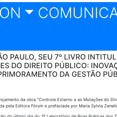
CON
COMUNIC
O PAULO, SEU 7º LIVRO INTIT
S DO DIREITO PÚBLICO: INOVA
APRIMORAMENTO DA GESTÃO PÚB
nçamento da obra “Controle Externo e as Mutações do Direi
a pela Editora Fórum e prefaciada por Maria Sylvia Zanella
o do último dia do 3º Laboratório de Boas Práticas dos T