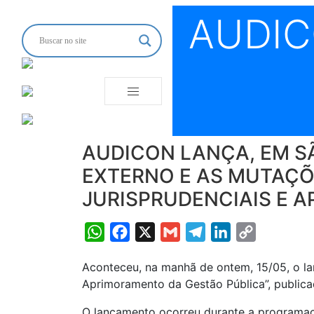
AUDI
AUDICON LANÇA, EM SÃ
EXTERNO E AS MUTAÇÕE
JURISPRUDENCIAIS E 
WhatsApp
Facebook
X
Gmail
Telegram
LinkedIn
Copy
Link
Aconteceu, na manhã de ontem, 15/05, o la
Aprimoramento da Gestão Pública”, publicad
O lançamento ocorreu durante a programaçã