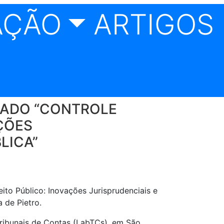
AÇÃO
ARTIGOS 
ULADO “CONTROLE
ÇÕES
LICA”
to Público: Inovações Jurisprudenciais e
 de Pietro.
ribunais de Contas (LabTCs), em São