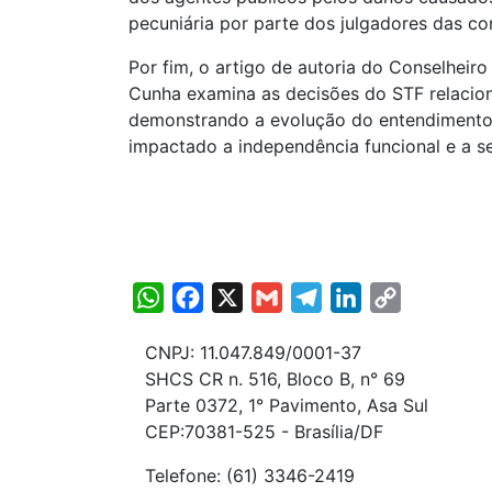
pecuniária por parte dos julgadores das co
Por fim, o artigo de autoria do Conselheiro
Cunha examina as decisões do STF relaciona
demonstrando a evolução do entendimento s
impactado a independência funcional e a se
WhatsApp
Facebook
X
Gmail
Telegram
LinkedIn
Copy
Link
CNPJ: 11.047.849/0001-37
SHCS CR n. 516, Bloco B, n° 69
Parte 0372, 1° Pavimento, Asa Sul
CEP:70381-525 - Brasília/DF
Telefone: (61) 3346-2419