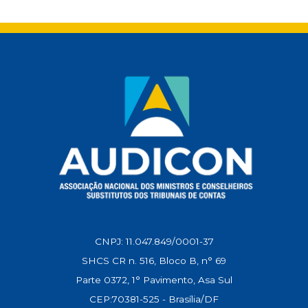
t
e
i
e
k
y
s
b
l
g
e
L
A
o
r
d
i
p
o
a
I
n
p
k
m
n
k
CNPJ: 11.047.849/0001-37
SHCS CR n. 516, Bloco B, n° 69
Parte 0372, 1° Pavimento, Asa Sul
CEP:70381-525 - Brasília/DF