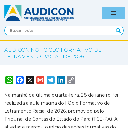
AUDICON NO I CICLO FORMATIVO DE
LETRAMENTO RACIAL DE 2026
W
F
X
G
T
L
C
h
a
m
e
i
o
a
c
a
l
n
p
t
e
i
e
k
y
Na manhã da última quarta-feira, 28 de janeiro, foi
s
b
l
g
e
L
A
o
r
d
i
realizada a aula magna do I Ciclo Formativo de
p
o
a
I
n
p
k
m
n
k
Letramento Racial de 2026, promovido pelo
Tribunal de Contas do Estado do Pará (TCE-PA). A
atividade marcou o início das ações formativas do