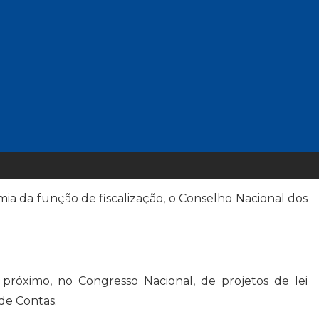
(Fotos de Gabriel Reis)
o”, promovido pela União dos Auditores Federais de
 do TCDF e do TCPR.
mia da função de fiscalização, o Conselho Nacional dos
o próximo, no Congresso Nacional, de projetos de lei
 de Contas.