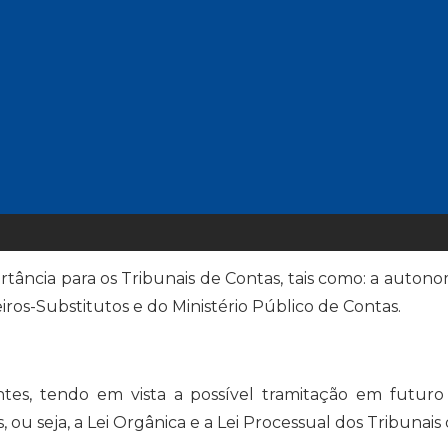
écnico da AUDITAR com o Tribunal de Contas da Uniã
 da AMPCON e da FENASTC, além de servidores do TCU,
rtância para os Tribunais de Contas, tais como: a autono
iros-Substitutos e do Ministério Público de Contas.
entes, tendo em vista a possível tramitação em futur
ou seja, a Lei Orgânica e a Lei Processual dos Tribunais