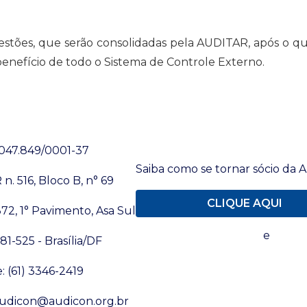
estões, que serão consolidadas pela AUDITAR, após o qu
enefício de todo o Sistema de Controle Externo.
Associe-se
.047.849/0001-37
Saiba como se tornar sócio da
n. 516, Bloco B, n° 69
CLIQUE AQUI
72, 1° Pavimento, Asa Sul
Política de Privacidade
e
Termo
1-525 - Brasília/DF
: (61) 3346-2419
audicon@audicon.org.br