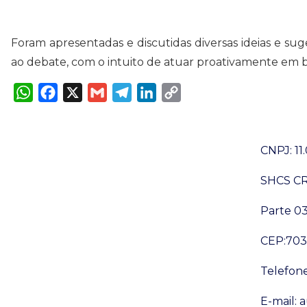
Foram apresentadas e discutidas diversas ideias e sug
ao debate, com o intuito de atuar proativamente em b
W
F
X
G
T
L
C
h
a
m
e
i
o
a
c
a
l
n
p
t
e
i
e
k
y
s
b
l
g
e
L
A
o
r
d
i
CNPJ: 11
p
o
a
I
n
p
k
m
n
k
SHCS CR 
Parte 03
CEP:7038
Telefone
E-mail: 