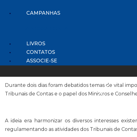
A
o
r
d
i
p
o
a
I
n
p
k
m
n
k
CAMPANHAS
O Presidente da AUDICON participou do “Encontro T
DA NOSSA CONTA
Controle Externo, nos dias 12 e 13 de agosto.
LIVROS
CONTATOS
O evento contou com representantes do SINDILEGIS,
ASSOCIE-SE
Durante dois dias foram debatidos temas de vital impo
Tribunais de Contas e o papel dos Ministros e Conselhe
A ideia era harmonizar os diversos interesses exist
regulamentando as atividades dos Tribunais de Contas, 