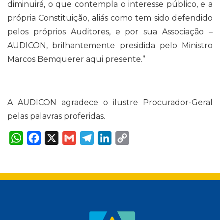
diminuirá, o que contempla o interesse público, e a
própria Constituição, aliás como tem sido defendido
pelos próprios Auditores, e por sua Associação –
AUDICON, brilhantemente presidida pelo Ministro
Marcos Bemquerer aqui presente.”
A AUDICON agradece o ilustre Procurador-Geral
pelas palavras proferidas.
W
F
X
G
T
L
C
h
a
m
e
i
o
a
c
a
l
n
p
t
e
i
e
k
y
s
b
l
g
e
L
A
o
r
d
i
p
o
a
I
n
p
k
m
n
k