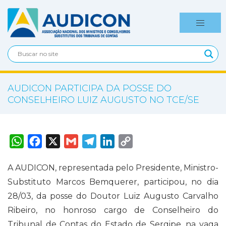
AUDICON PARTICIPA DA POSSE DO
CONSELHEIRO LUIZ AUGUSTO NO TCE/SE
W
F
X
G
T
L
C
h
a
m
e
i
o
a
c
a
l
n
p
t
e
i
e
k
y
A AUDICON, representada pelo Presidente, Ministro-
s
b
l
g
e
L
A
o
r
d
i
Substituto Marcos Bemquerer, participou, no dia
p
o
a
I
n
p
k
m
n
k
28/03, da posse do Doutor Luiz Augusto Carvalho
Ribeiro, no honroso cargo de Conselheiro do
Tribunal de Contas do Estado de Sergipe, na vaga