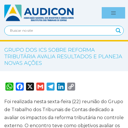
GRUPO DOS ICS SOBRE REFORMA
TRIBUTÁRIA AVALIA RESULTADOS E PLANEJA
NOVAS AÇÕES
W
F
X
G
T
L
C
h
a
m
e
i
o
a
c
a
l
n
p
t
e
i
e
k
y
Foi realizada nesta sexta-feira (22) reunião do Grupo
s
b
l
g
e
L
A
o
r
d
i
de Trabalho dos Tribunais de Contas dedicado a
p
o
a
I
n
p
k
m
n
k
avaliar os impactos da reforma tributária no controle
externo. O encontro teve como objetivos avaliar os