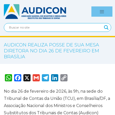
AUDICON REALIZA POSSE DE SUA MESA
DIRETORA NO DIA 26 DE FEVEREIRO EM
BRASÍLIA
W
F
X
G
T
L
C
h
a
m
e
i
o
a
c
a
l
n
p
t
e
i
e
k
y
No dia 26 de fevereiro de 2026, às 9h, na sede do
s
b
l
g
e
L
A
o
r
d
i
Tribunal de Contas da União (TCU), em Brasília/DF, a
p
o
a
I
n
p
k
m
n
k
Associação Nacional dos Ministros e Conselheiros
Substitutos dos Tribunais de Contas (Audicon)