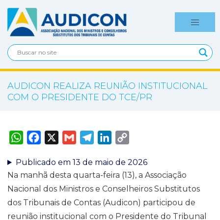
AUDICON REALIZA REUNIÃO INSTITUCIONAL
COM O PRESIDENTE DO TCE/PR
W
F
X
G
T
L
C
h
a
m
e
i
o
a
c
a
l
n
p
t
e
i
e
k
y
Publicado em 13 de maio de 2026
s
b
l
g
e
L
A
o
r
d
i
Na manhã desta quarta-feira (13), a Associação
p
o
a
I
n
Nacional dos Ministros e Conselheiros Substitutos
p
k
m
n
k
dos Tribunais de Contas (Audicon) participou de
reunião institucional com o Presidente do Tribunal