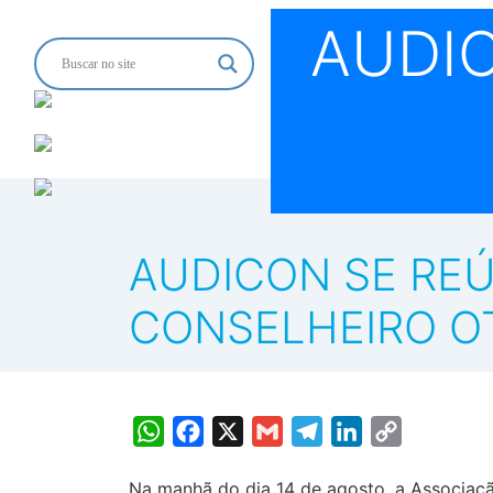
AUDI
AUDICON SE REÚ
CONSELHEIRO OT
WhatsApp
Facebook
X
Gmail
Telegram
LinkedIn
Copy
Link
Na manhã do dia 14 de agosto, a Associaçã