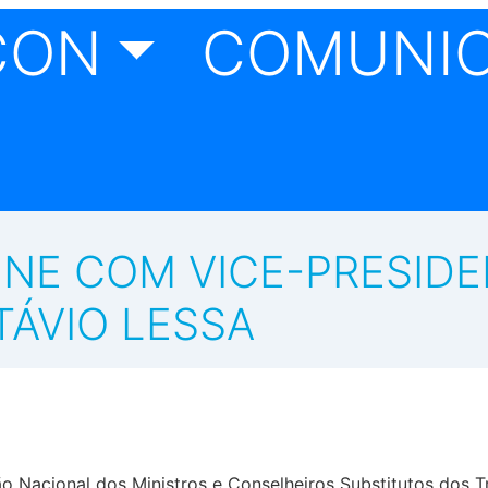
CON
COMUNI
NE COM VICE-PRESIDE
ÁVIO LESSA
o Nacional dos Ministros e Conselheiros Substitutos dos T