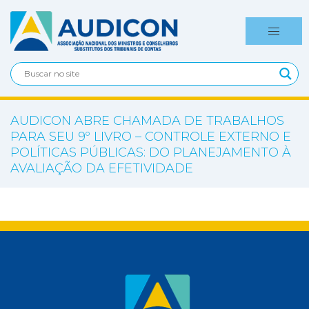
AUDICON ABRE CHAMADA DE TRABALHOS
PARA SEU 9º LIVRO – CONTROLE EXTERNO E
POLÍTICAS PÚBLICAS: DO PLANEJAMENTO À
AVALIAÇÃO DA EFETIVIDADE