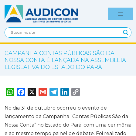
CAMPANHA CONTAS PÚBLICAS SÃO DA
NOSSA CONTA É LANÇADA NA ASSEMBLEIA
LEGISLATIVA DO ESTADO DO PARÁ
W
F
X
G
T
L
C
h
a
m
e
i
o
a
c
a
l
n
p
t
e
i
e
k
y
No dia 31 de outubro ocorreu o evento de
s
b
l
g
e
L
A
o
r
d
i
lançamento da Campanha “Contas Públicas São da
p
o
a
I
n
p
k
m
n
k
Nossa Conta” no Estado do Pará, com uma cerimônia
e ao mesmo tempo painel de debate. Foi realizado