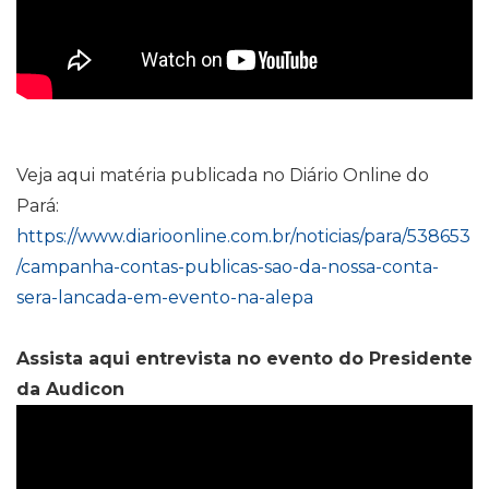
Veja aqui matéria publicada no Diário Online do
Pará:
https://www.diarioonline.com.br/noticias/para/538653
/campanha-contas-publicas-sao-da-nossa-conta-
sera-lancada-em-evento-na-alepa
Assista aqui entrevista no evento do Presidente
da Audicon