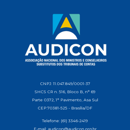
p
k
m
n
k
CNPJ: 11.047.849/0001-37
SHCS CR n. 516, Bloco B, n° 69
Parte 0372, 1° Pavimento, Asa Sul
CEP:70381-525 - Brasília/DF
Telefone: (61) 3346-2419
E-mail: audicon@audicon.org.br