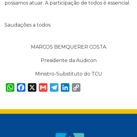
possamos atuar. A participação de todos é essencial.
Saudações a todos
MARCOS BEMQUERER COSTA
Presidente da Audicon
Ministro-Substituto do TCU
W
F
X
G
T
L
C
h
a
m
e
i
o
a
c
a
l
n
p
t
e
i
e
k
y
s
b
l
g
e
L
A
o
r
d
i
p
o
a
I
n
p
k
m
n
k