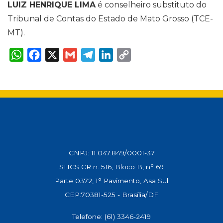
LUIZ HENRIQUE LIMA
é conselheiro substituto do
Tribunal de Contas do Estado de Mato Grosso (TCE-
MT).
W
F
X
G
T
L
C
h
a
m
e
i
o
a
c
a
l
n
p
t
e
i
e
k
y
s
b
l
g
e
L
A
o
r
d
i
p
o
a
I
n
p
k
m
n
k
CNPJ: 11.047.849/0001-37
SHCS CR n. 516, Bloco B, n° 69
Parte 0372, 1° Pavimento, Asa Sul
CEP:70381-525 - Brasília/DF
Telefone: (61) 3346-2419