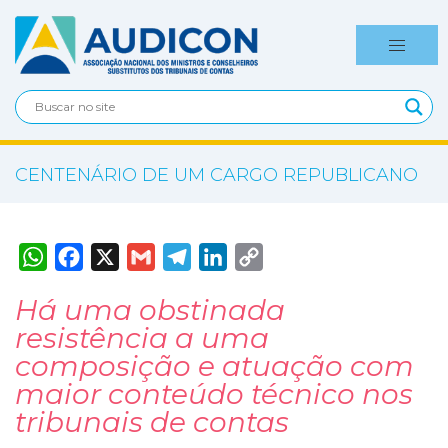
CENTENÁRIO DE UM CARGO REPUBLICANO
W
F
X
G
T
L
C
h
a
m
e
i
o
a
c
a
l
n
p
t
e
i
e
k
y
Há uma obstinada
s
b
l
g
e
L
resistência a uma
A
o
r
d
i
p
o
a
I
n
composição e atuação com
p
k
m
n
k
maior conteúdo técnico nos
tribunais de contas