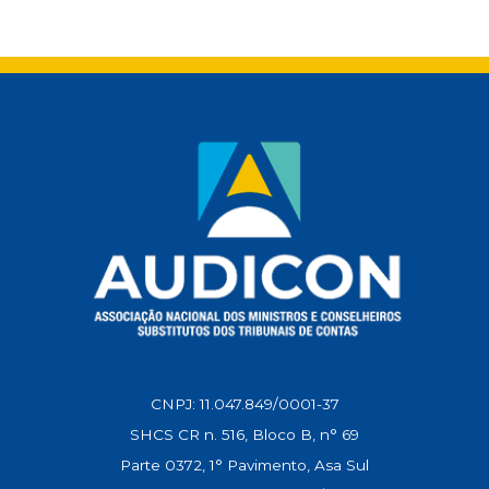
a
c
a
l
n
p
t
e
i
e
k
y
s
b
l
g
e
L
A
o
r
d
i
p
o
a
I
n
p
k
m
n
k
CNPJ: 11.047.849/0001-37
SHCS CR n. 516, Bloco B, n° 69
Parte 0372, 1° Pavimento, Asa Sul