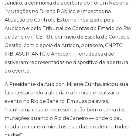
p
k
m
n
k
Janeiro, a cerimônia de abertura do Fórum Nacional
“Mutações no Direito Público e Impactos na
Atuação do Controle Externo”, realizado pela
Audicon e pelo Tribunal de Contas do Estado do Rio
de Janeiro (TCE-RJ), por meio da Escola de Contas e
Gestão, com o apoio da Atricon, Abracom, CNPTC,
IRB, ASUR, ANTC e Ampcon — entidades que
estiveram representadas no dispositivo de abertura
do evento.
A Presidente da Audicon, Milene Cunha, iniciou sua
fala destacando a alegria e a honra de realizar o
evento no Rio de Janeiro. Em suas palavras,
“nenhuma cidade representa tão bem o tema das
mutações quanto o Rio de Janeiro — onde o céu
muda de cor em minutos e a orla se redefine todos
os dias”.