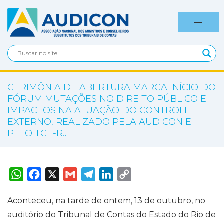
CERIMÔNIA DE ABERTURA MARCA INÍCIO DO
FÓRUM MUTAÇÕES NO DIREITO PÚBLICO E
IMPACTOS NA ATUAÇÃO DO CONTROLE
EXTERNO, REALIZADO PELA AUDICON E
PELO TCE-RJ.
W
F
X
G
T
L
C
h
a
m
e
i
o
a
c
a
l
n
p
t
e
i
e
k
y
Aconteceu, na tarde de ontem, 13 de outubro, no
s
b
l
g
e
L
A
o
r
d
i
auditório do Tribunal de Contas do Estado do Rio de
p
o
a
I
n