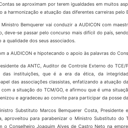
Contas se aproximam por terem igualdades em muitos aspec
o a harmonização e atuação das diferentes carreiras pelo B
 Ministro Bemquerer vai conduzir a AUDICON com maestri
o, deve-se passar pelo concurso mais difícil do país, sendo
o a qualidade dos seus associados.
 com a AUDICON e hipotecando o apoio às palavras do Cons
residente da ANTC, Auditor de Controle Externo do TCE/PB
 das instituições, que é a era da ética, da integrid
apel das associações classistas, enfatizando a atuação d
izou com a situação do TCM/GO, e afirmou que é uma situa
benizou e agradeceu ao convite para participar da posse 
nistro Substituto Marcos Bemquerer Costa, Presidente
ia, aproveitou para parabenizar o Ministro Substituto d
com o Conselheiro Joaquim Alves de Castro Neto na empr