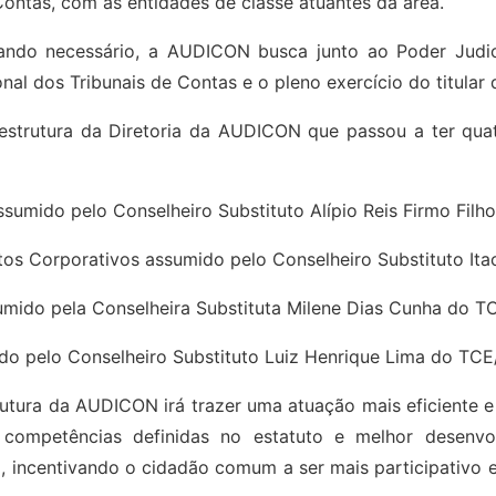
ontas, com as entidades de classe atuantes da área.
ndo necessário, a AUDICON busca junto ao Poder Judic
nal dos Tribunais de Contas e o pleno exercício do titular
 estrutura da Diretoria da AUDICON que passou a ter qua
ssumido pelo Conselheiro Substituto Alípio Reis Firmo Fil
ntos Corporativos assumido pelo Conselheiro Substituto It
ssumido pela Conselheira Substituta Milene Dias Cunha do T
ido pelo Conselheiro Substituto Luiz Henrique Lima do TCE
utura da AUDICON irá trazer uma atuação mais eficiente 
competências definidas no estatuto e melhor desenvolv
 incentivando o cidadão comum a ser mais participativo e