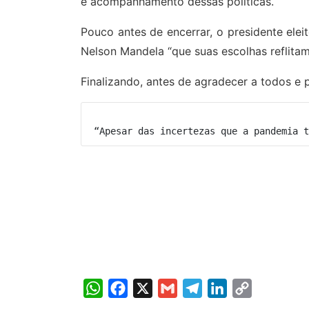
e acompanhamento dessas políticas.
Pouco antes de encerrar, o presidente elei
Nelson Mandela “que suas escolhas reflita
Finalizando, antes de agradecer a todos e 
 “Apesar das incertezas que a pandemia t
WhatsApp
Facebook
X
Gmail
Telegram
LinkedIn
Copy
Link