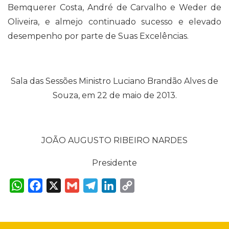
Bemquerer Costa, André de Carvalho e Weder de
Oliveira, e almejo continuado sucesso e elevado
desempenho por parte de Suas Excelências.
Sala das Sessões Ministro Luciano Brandão Alves de
Souza, em 22 de maio de 2013.
JOÃO AUGUSTO RIBEIRO NARDES
Presidente
W
F
X
G
T
L
C
h
a
m
e
i
o
a
c
a
l
n
p
t
e
i
e
k
y
s
b
l
g
e
L
A
o
r
d
i