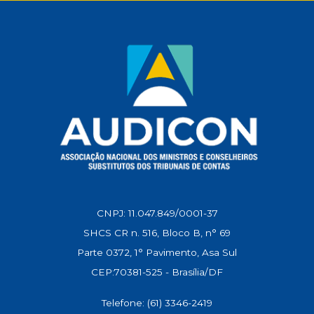
p
o
a
I
n
p
k
m
n
k
CNPJ: 11.047.849/0001-37
SHCS CR n. 516, Bloco B, n° 69
Parte 0372, 1° Pavimento, Asa Sul
CEP:70381-525 - Brasília/DF
Telefone: (61) 3346-2419