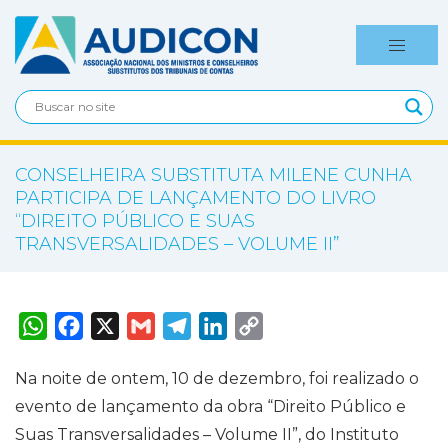
CONSELHEIRA SUBSTITUTA MILENE CUNHA
PARTICIPA DE LANÇAMENTO DO LIVRO
“DIREITO PÚBLICO E SUAS
TRANSVERSALIDADES – VOLUME II”
W
F
X
G
T
L
C
h
a
m
e
i
o
a
c
a
l
n
p
t
e
i
e
k
y
Na noite de ontem, 10 de dezembro, foi realizado o
s
b
l
g
e
L
A
o
r
d
i
evento de lançamento da obra “Direito Público e
p
o
a
I
n
p
k
m
n
k
Suas Transversalidades – Volume II”, do Instituto