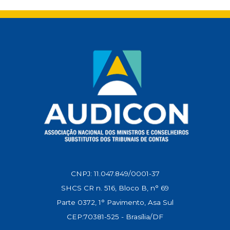
s
b
l
g
e
L
A
o
r
d
i
p
o
a
I
n
p
k
m
n
k
CNPJ: 11.047.849/0001-37
SHCS CR n. 516, Bloco B, n° 69
Parte 0372, 1° Pavimento, Asa Sul
CEP:70381-525 - Brasília/DF