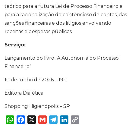
teórico para a futura Lei de Processo Financeiro e
para a racionalização do contencioso de contas, das
sanções financeiras e dos litígios envolvendo
receitas e despesas públicas.
Serviço:
Lançamento do livro “A Autonomia do Processo
Financeiro”
10 de junho de 2026 – 19h
Editora Dialética
Shopping Higienópolis – SP
W
F
X
G
T
L
C
h
a
m
e
i
o
a
c
a
l
n
p
t
e
i
e
k
y