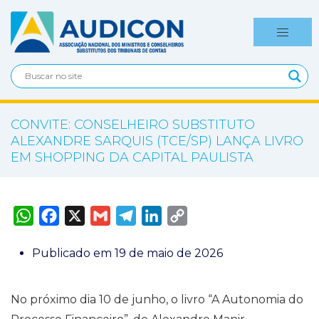
CONVITE: CONSELHEIRO SUBSTITUTO
ALEXANDRE SARQUIS (TCE/SP) LANÇA LIVRO
EM SHOPPING DA CAPITAL PAULISTA
W
F
X
G
T
L
C
h
a
m
e
i
o
a
c
a
l
n
p
t
e
i
e
k
y
Publicado em 19 de maio de 2026
s
b
l
g
e
L
A
o
r
d
i
p
o
a
I
n
p
k
m
n
k
No próximo dia 10 de junho, o livro “A Autonomia do