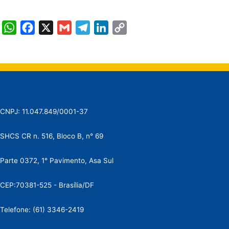
WhatsApp
Facebook
X
Gmail
Telegram
LinkedIn
Copy
Link
CNPJ: 11.047.849/0001-37
SHCS CR n. 516, Bloco B, n° 69
Parte 0372, 1° Pavimento, Asa Sul
CEP:70381-525 - Brasília/DF
Telefone: (61) 3346-2419