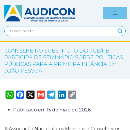
CONSELHEIRO SUBSTITUTO DO TCE/PB
PARTICIPA DE SEMINÁRIO SOBRE POLÍTICAS
PÚBLICAS PARA A PRIMEIRA INFÂNCIA EM
JOÃO PESSOA
W
F
X
G
T
L
C
h
a
m
e
i
o
a
c
a
l
n
p
t
e
i
e
k
y
Publicado em 15 de maio de 2026
s
b
l
g
e
L
A
o
r
d
i
p
o
a
I
n
p
k
m
n
k
A Associação Nacional dos Ministros e Conselheiros