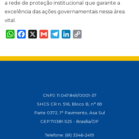
a rede de proteção institucional que garante a
excelência das ações governamentais nessa área
vital.
W
F
X
G
T
L
C
h
a
m
e
i
o
a
c
a
l
n
p
t
e
i
e
k
y
s
b
l
g
e
L
A
o
r
d
i
p
o
a
I
n
p
k
m
n
k
CNPJ: 11.047.849/0001-37
SHCS CR n. 516, Bloco B, n° 69
Parte 0372, 1° Pavimento, Asa Sul
CEP:70381-525 - Brasília/DF
Telefone: (61) 3346-2419