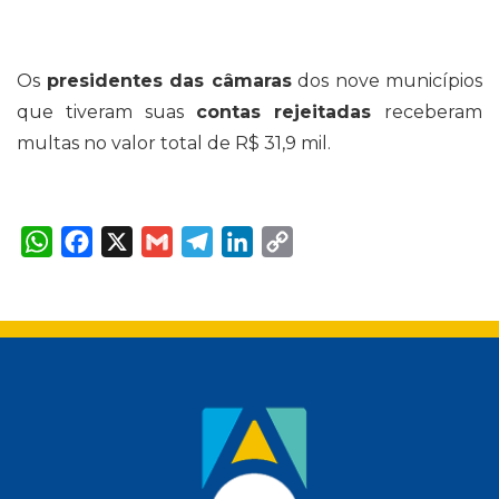
Os
presidentes das câmaras
dos nove municípios
que tiveram suas
contas rejeitadas
receberam
multas no valor total de R$ 31,9 mil.
W
F
X
G
T
L
C
h
a
m
e
i
o
a
c
a
l
n
p
t
e
i
e
k
y
s
b
l
g
e
L
A
o
r
d
i
p
o
a
I
n
p
k
m
n
k