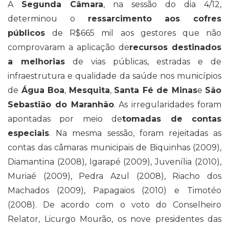
A
Segunda Câmara
, na sessão do dia 4/12,
determinou o
ressarcimento aos cofres
públicos
de R$665 mil aos gestores que não
comprovaram a aplicação de
recursos destinados
a melhorias
de vias públicas, estradas e de
infraestrutura e qualidade da saúde nos municípios
de
Água Boa
,
Mesquita
,
Santa Fé de Minas
e
São
Sebastião do Maranhão
. As irregularidades foram
apontadas por meio de
tomadas de contas
especiais
. Na mesma sessão, foram rejeitadas as
contas das câmaras municipais de Biquinhas (2009),
Diamantina (2008), Igarapé (2009), Juvenília (2010),
Muriaé (2009), Pedra Azul (2008), Riacho dos
Machados (2009), Papagaios (2010) e Timotéo
(2008). De acordo com o voto do Conselheiro
Relator, Licurgo Mourão, os nove presidentes das