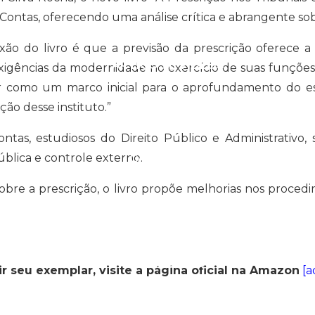
e Contas, oferecendo uma análise crítica e abrangente so
exão do livro é que a previsão da prescrição oferece 
ARTIGOS E VÍDEOS
xigências da modernidade no exercício de suas funções
r como um marco inicial para o aprofundamento do es
ão desse instituto.”
ontas, estudiosos do Direito Público e Administrativo,
blica e controle externo.
CAMPANHAS
re a prescrição, o livro propõe melhorias nos proced
LIVROS
CONTATOS
ASSOCIE-SE
ir seu exemplar, visite a página oficial na Amazon
[a