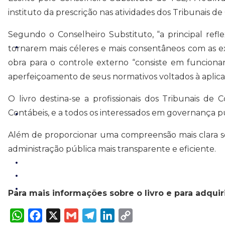
A
o
r
d
i
p
o
a
I
n
instituto da prescrição nas atividades dos Tribunais d
p
k
m
n
k
Segundo o Conselheiro Substituto, “a principal refl
tornarem mais céleres e mais consentâneos com as e
obra para o controle externo “consiste em funciona
aperfeiçoamento de seus normativos voltados à aplicaç
O livro destina-se a profissionais dos Tribunais de C
Contábeis, e a todos os interessados em governança pú
Além de proporcionar uma compreensão mais clara sob
administração pública mais transparente e eficiente.
Para mais informações sobre o livro e para adquir
W
F
X
G
T
L
C
h
a
m
e
i
o