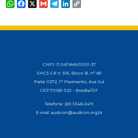
W
F
X
G
T
L
C
h
a
m
e
i
o
a
c
a
l
n
p
t
e
i
e
k
y
s
b
l
g
e
L
A
o
r
d
i
p
o
a
I
n
p
k
m
n
k
CNPJ: 11.047.849/0001-37
SHCS CR n. 516, Bloco B, n° 69
Parte 0372, 1° Pavimento, Asa Sul
CEP:70381-525 - Brasília/DF
Telefone: (61) 3346-2419
E-mail: audicon@audicon.org.br