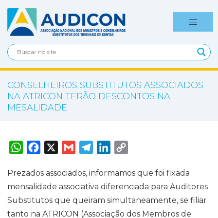
CONSELHEIROS SUBSTITUTOS ASSOCIADOS
NA ATRICON TERÃO DESCONTOS NA
MESALIDADE.
W
F
X
G
T
L
C
h
a
m
e
i
o
a
c
a
l
n
p
t
e
i
e
k
y
Prezados associados, informamos que foi fixada
s
b
l
g
e
L
A
o
r
d
i
mensalidade associativa diferenciada para Auditores
p
o
a
I
n
p
k
m
n
k
Substitutos que queiram simultaneamente, se filiar
tanto na ATRICON (Associação dos Membros de