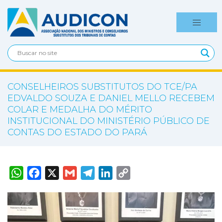
CONSELHEIROS SUBSTITUTOS DO TCE/PA
EDVALDO SOUZA E DANIEL MELLO RECEBEM
COLAR E MEDALHA DO MÉRITO
INSTITUCIONAL DO MINISTÉRIO PÚBLICO DE
CONTAS DO ESTADO DO PARÁ
W
F
X
G
T
L
C
h
a
m
e
i
o
a
c
a
l
n
p
t
e
i
e
k
y
s
b
l
g
e
L
A
o
r
d
i
p
o
a
I
n