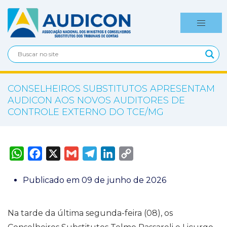
CONSELHEIROS SUBSTITUTOS APRESENTAM
AUDICON AOS NOVOS AUDITORES DE
CONTROLE EXTERNO DO TCE/MG
W
F
X
G
T
L
C
h
a
m
e
i
o
a
c
a
l
n
p
t
e
i
e
k
y
Publicado em 09 de junho de 2026
s
b
l
g
e
L
A
o
r
d
i
p
o
a
I
n
p
k
m
n
k
Na tarde da última segunda-feira (08), os