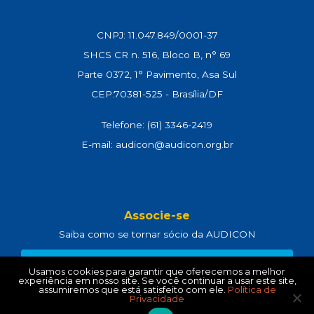
CNPJ: 11.047.849/0001-37
SHCS CR n. 516, Bloco B, n° 69
Parte 0372, 1° Pavimento, Asa Sul
CEP:70381-525 - Brasília/DF
Telefone: (61) 3346-2419
E-mail: audicon@audicon.org.br
Associe-se
Saiba como se tornar sócio da AUDICON
CLIQUE AQUI
Usamos cookies para garantir que oferecemos a melhor
experiência em nosso site. Se você continuar a usar este site,
assumiremos que está satisfeito com ele.
Política de
Privacidade
Política de Privacidade
e
Termos de Uso