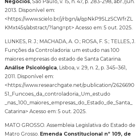
Negócios
, São Paulo, v. 15, n. 47, p. 283-298, abr./jun.
2013. Disponível em:
<https://www.scielo.br/j/rbgn/a/qpNkP9SLzSCWfrZL
KMxt45s/abstract/?lang=pt> Acesso em: 5 out. 2025.
LUNKES, R. J.; MACHADA, A. O.; ROSA, F. S.; TELLES, J.
Funções da Controladoria: um estudo nas 100
maiores empresas do estado de Santa Catarina.
Análise Psicológica
, Lisboa, v. 29, n. 2, p. 345–361,
2011. Disponível em:
<https://www.researchgate.net/publication/2626690
51_Funcoes_da_controladoria_Um_estudo
_nas_100_maiores_empresas_do_Estado_de_Santa_
Catarina> Acesso em: 5 out. 2025.
MATO GROSSO. Assembleia Legislativa do Estado de
Matro Grosso.
Emenda Constitucional nº 109, de