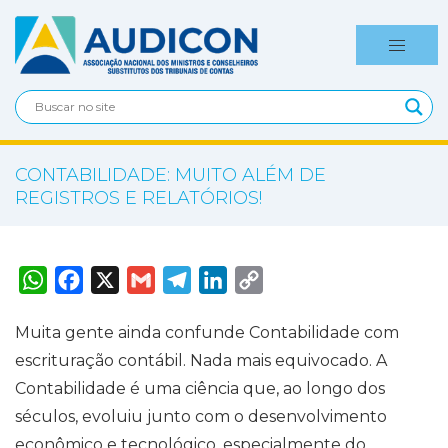
CONTABILIDADE: MUITO ALÉM DE
REGISTROS E RELATÓRIOS!
W
F
X
G
T
L
C
h
a
m
e
i
o
a
c
a
l
n
p
t
e
i
e
k
y
Muita gente ainda confunde Contabilidade com
s
b
l
g
e
L
A
o
r
d
i
escrituração contábil. Nada mais equivocado. A
p
o
a
I
n
p
k
m
n
k
Contabilidade é uma ciência que, ao longo dos
séculos, evoluiu junto com o desenvolvimento
econômico e tecnológico, especialmente do