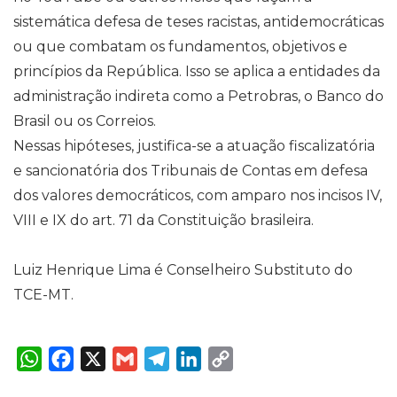
sistemática defesa de teses racistas, antidemocráticas
ou que combatam os fundamentos, objetivos e
princípios da República. Isso se aplica a entidades da
administração indireta como a Petrobras, o Banco do
Brasil ou os Correios.
Nessas hipóteses, justifica-se a atuação fiscalizatória
e sancionatória dos Tribunais de Contas em defesa
dos valores democráticos, com amparo nos incisos IV,
VIII e IX do art. 71 da Constituição brasileira.
Luiz Henrique Lima é Conselheiro Substituto do
TCE-MT.
W
F
X
G
T
L
C
h
a
m
e
i
o
a
c
a
l
n
p
t
e
i
e
k
y