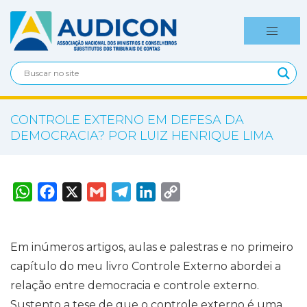
CONTROLE EXTERNO EM DEFESA DA
DEMOCRACIA? POR LUIZ HENRIQUE LIMA
W
F
X
G
T
L
C
h
a
m
e
i
o
a
c
a
l
n
p
t
e
i
e
k
y
s
b
l
g
e
L
A
o
r
d
i
Em inúmeros artigos, aulas e palestras e no primeiro
p
o
a
I
n
p
k
m
n
k
capítulo do meu livro Controle Externo abordei a
relação entre democracia e controle externo.
Sustento a tese de que o controle externo é uma