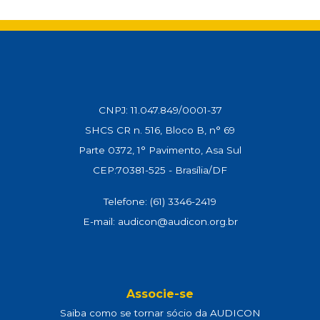
s
b
l
g
e
L
A
o
r
d
i
p
o
a
I
n
p
k
m
n
k
CNPJ: 11.047.849/0001-37
SHCS CR n. 516, Bloco B, n° 69
Parte 0372, 1° Pavimento, Asa Sul
CEP:70381-525 - Brasília/DF
Telefone: (61) 3346-2419
E-mail: audicon@audicon.org.br
Associe-se
Saiba como se tornar sócio da AUDICON