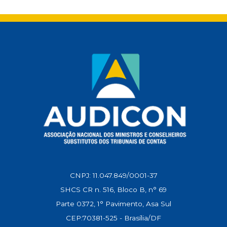
s
b
l
g
e
L
A
o
r
d
i
p
o
a
I
n
p
k
m
n
k
CNPJ: 11.047.849/0001-37
SHCS CR n. 516, Bloco B, n° 69
Parte 0372, 1° Pavimento, Asa Sul
CEP:70381-525 - Brasília/DF