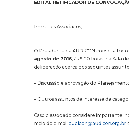
A
o
r
d
i
EDITAL RETIFICADOR DE CONVOCAÇÃ
p
o
a
I
n
p
k
m
n
k
Prezados Associados,
O Presidente da AUDICON convoca todos
agosto de 2016
, às 9:00 horas, na Sala 
deliberação acerca dos seguintes assunto
– Discussão e aprovação do Planejament
– Outros assuntos de interesse da categor
Caso o associado considere importante in
meio do e-mail
audicon@audicon.org.br
o