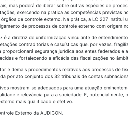
uais, mas poderá deliberar sobre outras espécies de proces
ntações, exercendo na prática as competências previstas n
 órgãos de controle externo. Na prática, a LC 227 institu
 julgamento de processos de controle externo com origem n
é a diretriz de uniformização vinculante de entendimentos
retações contraditórias e casuísticas que, por vezes, fragil
a proporcionará segurança jurídica aos entes federados e 
lecidas e fortalecendo a eficácia das fiscalizações no âmb
ator e demais procedimentos relativos aos processos de fi
da por ato conjunto dos 32 tribunais de contas subnaciona
tivos mostram-se adequados para uma atuação eminentemen
lidade e relevância para a sociedade. E, potencialmente, 
xterno mais qualificado e efetivo.
Controle Externo da AUDICON.