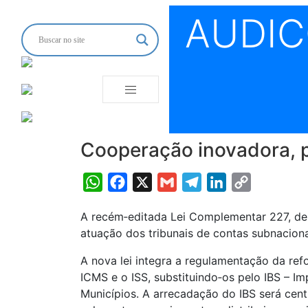
AUDI
Cooperação inovadora, p
WhatsApp
Facebook
X
Gmail
Telegram
LinkedIn
Copy
Link
A recém‑editada Lei Complementar 227, de 
atuação dos tribunais de contas subnaciona
A nova lei integra a regulamentação da ref
ICMS e o ISS, substituindo‑os pelo IBS – I
Municípios. A arrecadação do IBS será cent