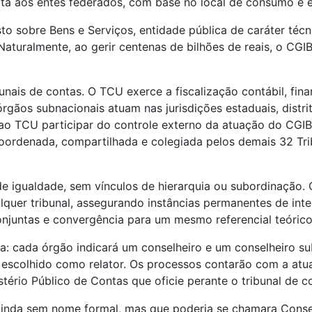
eita aos entes federados, com base no local de consumo e 
to sobre Bens e Serviços, entidade pública de caráter técn
aturalmente, ao gerir centenas de bilhões de reais, o CGI
nais de contas. O TCU exerce a fiscalização contábil, fina
rgãos subnacionais atuam nas jurisdições estaduais, distri
ao TCU participar do controle externo da atuação do CGIB
coordenada, compartilhada e colegiada pelos demais 32 Tri
e igualdade, sem vínculos de hierarquia ou subordinação. 
quer tribunal, assegurando instâncias permanentes de int
onjuntas e convergência para um mesmo referencial teórico,
ta: cada órgão indicará um conselheiro e um conselheiro su
escolhido como relator. Os processos contarão com a atua
ério Público de Contas que oficie perante o tribunal de co
 ainda sem nome formal, mas que poderia se chamara Conse