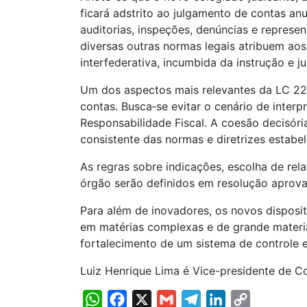
ficará adstrito ao julgamento de contas an
auditorias, inspeções, denúncias e represe
diversas outras normas legais atribuem aos
interfederativa, incumbida da instrução e
Um dos aspectos mais relevantes da LC 227 
contas. Busca‑se evitar o cenário de interp
Responsabilidade Fiscal. A coesão decisóri
consistente das normas e diretrizes estabe
As regras sobre indicações, escolha de rel
órgão serão definidos em resolução aprova
Para além de inovadores, os novos disposi
em matérias complexas e de grande materia
fortalecimento de um sistema de controle e
Luiz Henrique Lima é Vice-presidente de 
WhatsApp
Facebook
X
Gmail
Telegram
LinkedIn
Copy