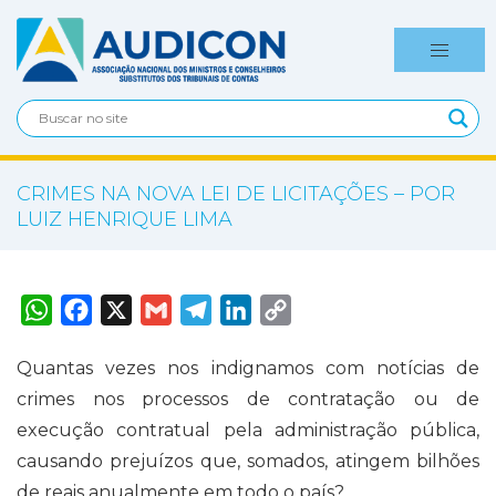
CRIMES NA NOVA LEI DE LICITAÇÕES – POR
LUIZ HENRIQUE LIMA
W
F
X
G
T
L
C
h
a
m
e
i
o
a
c
a
l
n
p
t
e
i
e
k
y
Quantas vezes nos indignamos com notícias de
s
b
l
g
e
L
A
o
r
d
i
crimes nos processos de contratação ou de
p
o
a
I
n
p
k
m
n
k
execução contratual pela administração pública,
causando prejuízos que, somados, atingem bilhões
de reais anualmente em todo o país?