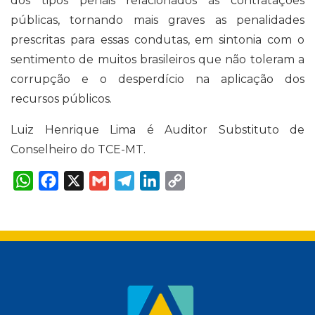
dos tipos penais relacionados às contratações
públicas, tornando mais graves as penalidades
prescritas para essas condutas, em sintonia com o
sentimento de muitos brasileiros que não toleram a
corrupção e o desperdício na aplicação dos
recursos públicos.
Luiz Henrique Lima é Auditor Substituto de
Conselheiro do TCE-MT.
W
F
X
G
T
L
C
h
a
m
e
i
o
a
c
a
l
n
p
t
e
i
e
k
y
s
b
l
g
e
L
A
o
r
d
i
p
o
a
I
n
p
k
m
n
k