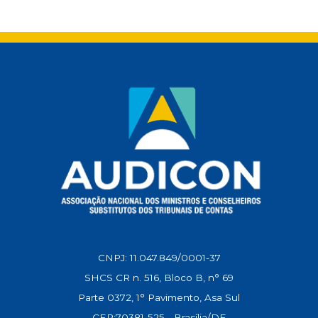
t
e
i
e
k
y
s
b
l
g
e
L
A
o
r
d
i
p
o
a
I
n
p
k
m
n
k
CNPJ: 11.047.849/0001-37
SHCS CR n. 516, Bloco B, n° 69
Parte 0372, 1° Pavimento, Asa Sul
CEP:70381-525 - Brasília/DF