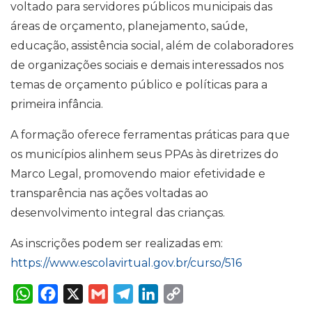
voltado para servidores públicos municipais das
áreas de orçamento, planejamento, saúde,
educação, assistência social, além de colaboradores
de organizações sociais e demais interessados nos
temas de orçamento público e políticas para a
primeira infância.
A formação oferece ferramentas práticas para que
os municípios alinhem seus PPAs às diretrizes do
Marco Legal, promovendo maior efetividade e
transparência nas ações voltadas ao
desenvolvimento integral das crianças.
As inscrições podem ser realizadas em:
https://www.escolavirtual.gov.br/curso/516
W
F
X
G
T
L
C
h
a
m
e
i
o
a
c
a
l
n
p