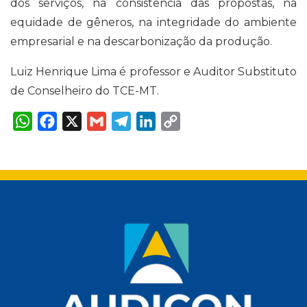
dos serviços, na consistência das propostas, na
equidade de gêneros, na integridade do ambiente
empresarial e na descarbonização da produção.
Luiz Henrique Lima é professor e Auditor Substituto
de Conselheiro do TCE-MT.
W
F
X
G
T
L
C
h
a
m
e
i
o
a
c
a
l
n
p
t
e
i
e
k
y
s
b
l
g
e
L
A
o
r
d
i
p
o
a
I
n
p
k
m
n
k