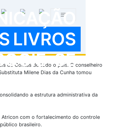
7
NICAÇÃO
S
LIVROS
s (Audicon), Milene Dias da Cunha,
ciação dos Membros dos Tribunais de
o (TCU), em Brasília/DF.
SOCIE-SE
is de Contas de todo o país. O conselheiro
 Substituta Milene Dias da Cunha tomou
nsolidando a estrutura administrativa da
 Atricon com o fortalecimento do controle
úblico brasileiro.