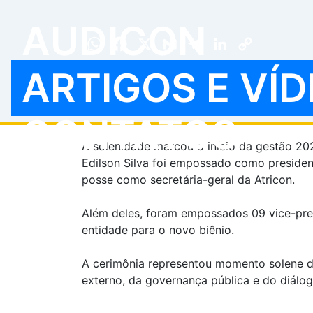
Diretoria da Atricon é 
AUDICON
WhatsApp
Facebook
X
Gmail
Telegram
LinkedIn
Copy
Link
ARTIGOS E VÍ
A presidente da Associação Nacional dos Mi
participou, no dia 25 de fevereiro de 2026
Contas do Brasil (Atricon), realizada no Aud
CONTATOS
A solenidade marcou o início da gestão 202
Edilson Silva foi empossado como presiden
posse como secretária-geral da Atricon.
Além deles, foram empossados 09 vice-pres
entidade para o novo biênio.
A cerimônia representou momento solene de
externo, da governança pública e do diálogo