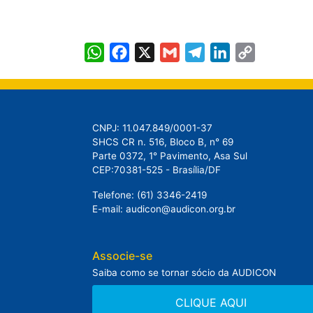
WhatsApp
Facebook
X
Gmail
Telegram
LinkedIn
Copy
Link
CNPJ: 11.047.849/0001-37
SHCS CR n. 516, Bloco B, n° 69
Parte 0372, 1° Pavimento, Asa Sul
CEP:70381-525 - Brasília/DF
Telefone: (61) 3346-2419
E-mail: audicon@audicon.org.br
Associe-se
Saiba como se tornar sócio da AUDICON
CLIQUE AQUI