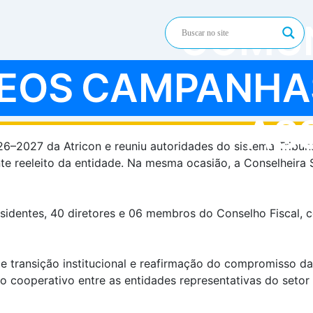
empossada para o biênio 2026–202
COMU
DEOS
CAMPANHA
nistros e Conselheiros Substitutos dos Tribunais de Conta
, às 10h, da cerimônia de posse da nova Diretoria da Asso
itório Ministro Pereira Lira, do Tribunal de Contas da Uniã
AS
6–2027 da Atricon e reuniu autoridades do sistema Tribuna
te reeleito da entidade. Na mesma ocasião, a Conselheira
identes, 40 diretores e 06 membros do Conselho Fiscal, co
 transição institucional e reafirmação do compromisso da
 cooperativo entre as entidades representativas do setor p