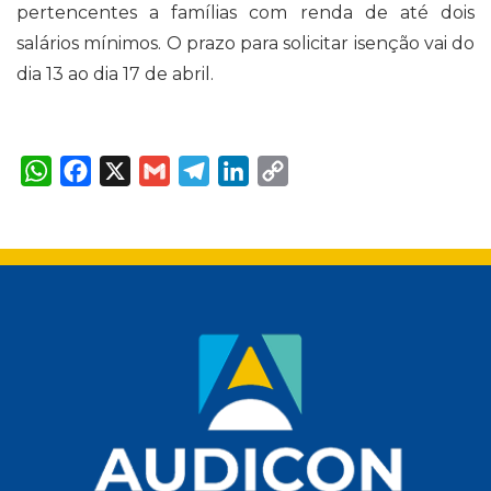
pertencentes a famílias com renda de até dois
salários mínimos. O prazo para solicitar isenção vai do
dia 13 ao dia 17 de abril.
W
F
X
G
T
L
C
h
a
m
e
i
o
a
c
a
l
n
p
t
e
i
e
k
y
s
b
l
g
e
L
A
o
r
d
i
p
o
a
I
n
p
k
m
n
k