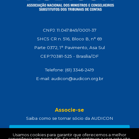
CNPJ: 11.047.849/0001-37
SHCS CR n. 516, Bloco B, n° 69
Parte 0372, 1° Pavimento, Asa Sul
CEP:70381-525 - Brasília/DF
Telefone: (61) 3346-2419
E-mail: audicon@audicon.org.br
Associe-se
Saiba como se tornar sócio da AUDICON
CLIQUE AQUI
Usamos cookies para garantir que oferecemos a melhor
experiência em nosso site. Se você continuar a usar este site,