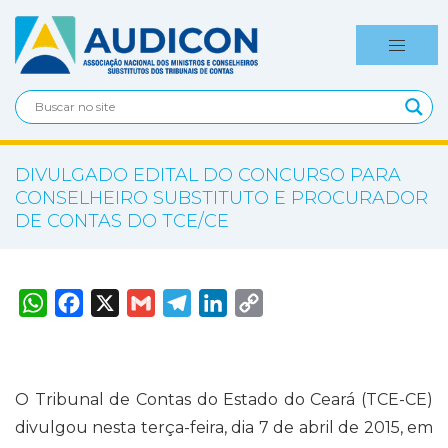
DIVULGADO EDITAL DO CONCURSO PARA
CONSELHEIRO SUBSTITUTO E PROCURADOR
DE CONTAS DO TCE/CE
W
F
X
G
T
L
C
h
a
m
e
i
o
a
c
a
l
n
p
t
e
i
e
k
y
s
b
l
g
e
L
A
o
r
d
i
p
o
a
I
n
O Tribunal de Contas do Estado do Ceará (TCE-CE)
p
k
m
n
k
divulgou nesta terça-feira, dia 7 de abril de 2015, em